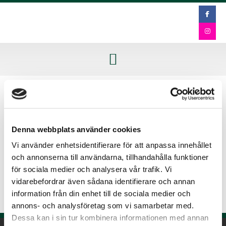
Sökresultat för:
{acc6.top} Binance
Denna webbplats använder cookies
закупка учетной
Vi använder enhetsidentifierare för att anpassa innehållet
och annonserna till användarna, tillhandahålla funktioner
записи
för sociala medier och analysera vår trafik. Vi
vidarebefordrar även sådana identifierare och annan
information från din enhet till de sociala medier och
Det verkar som vi inte kan hitta det du letar efter.
annons- och analysföretag som vi samarbetar med.
Dessa kan i sin tur kombinera informationen med annan